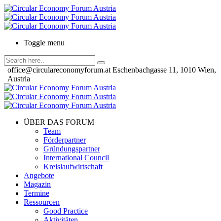
Toggle menu
office@circulareconomyforum.at
Eschenbachgasse 11, 1010 Wien,
Austria
ÜBER DAS FORUM
Team
Förderpartner
Gründungspartner
International Council
Kreislaufwirtschaft
Angebote
Magazin
Termine
Ressourcen
Good Practice
Aktivitäten