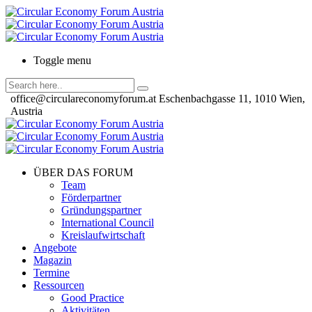
Toggle menu
office@circulareconomyforum.at
Eschenbachgasse 11, 1010 Wien,
Austria
ÜBER DAS FORUM
Team
Förderpartner
Gründungspartner
International Council
Kreislaufwirtschaft
Angebote
Magazin
Termine
Ressourcen
Good Practice
Aktivitäten