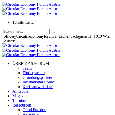
Toggle menu
office@circulareconomyforum.at
Eschenbachgasse 11, 1010 Wien,
Austria
ÜBER DAS FORUM
Team
Förderpartner
Gründungspartner
International Council
Kreislaufwirtschaft
Angebote
Magazin
Termine
Ressourcen
Good Practice
Aktivitäten