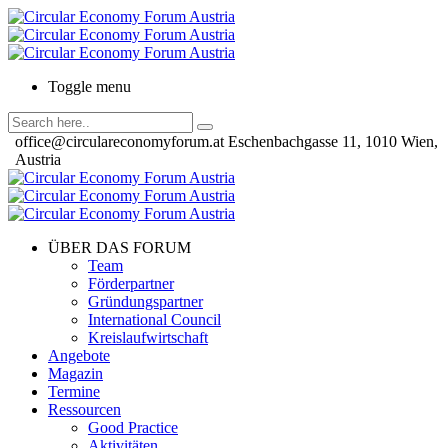
Toggle menu
office@circulareconomyforum.at
Eschenbachgasse 11, 1010 Wien,
Austria
ÜBER DAS FORUM
Team
Förderpartner
Gründungspartner
International Council
Kreislaufwirtschaft
Angebote
Magazin
Termine
Ressourcen
Good Practice
Aktivitäten