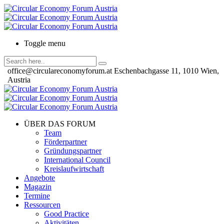
Toggle menu
office@circulareconomyforum.at
Eschenbachgasse 11, 1010 Wien,
Austria
ÜBER DAS FORUM
Team
Förderpartner
Gründungspartner
International Council
Kreislaufwirtschaft
Angebote
Magazin
Termine
Ressourcen
Good Practice
Aktivitäten