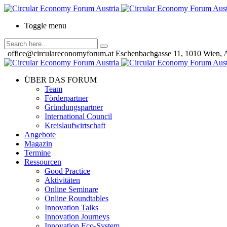
Toggle menu
office@circulareconomyforum.at
Eschenbachgasse 11, 1010 Wien, A
ÜBER DAS FORUM
Team
Förderpartner
Gründungspartner
International Council
Kreislaufwirtschaft
Angebote
Magazin
Termine
Ressourcen
Good Practice
Aktivitäten
Online Seminare
Online Roundtables
Innovation Talks
Innovation Journeys
Innovation Eco-System