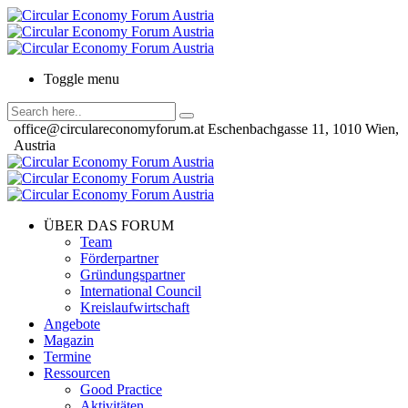
Toggle menu
office@circulareconomyforum.at
Eschenbachgasse 11, 1010 Wien,
Austria
ÜBER DAS FORUM
Team
Förderpartner
Gründungspartner
International Council
Kreislaufwirtschaft
Angebote
Magazin
Termine
Ressourcen
Good Practice
Aktivitäten