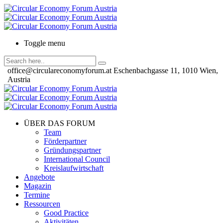
Toggle menu
office@circulareconomyforum.at
Eschenbachgasse 11, 1010 Wien,
Austria
ÜBER DAS FORUM
Team
Förderpartner
Gründungspartner
International Council
Kreislaufwirtschaft
Angebote
Magazin
Termine
Ressourcen
Good Practice
Aktivitäten