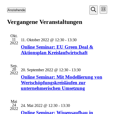
Veransta
Vera
Anstehende
Liste
Ansic
Suche
Datum
Suche
Navi
wählen.
Vergangene Veranstaltungen
und
Ansichten
Navigati
Okt.
11
11. Oktober 2022 @ 12:30
-
13:30
2022
Online Seminar: EU Green Deal &
Aktionsplan Kreislaufwirtschaft
Sep.
20
20. September 2022 @ 12:30
-
13:30
2022
Online Seminar: Mit Modellierung von
Wertschöpfungskreisläufen zur
unternehmerischen Umsetzung
Mai
24
24. Mai 2022 @ 12:30
-
13:30
2022
Online Seminar: Wissensaufbau in