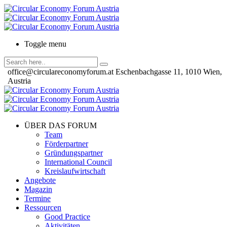
Toggle menu
office@circulareconomyforum.at
Eschenbachgasse 11, 1010 Wien,
Austria
ÜBER DAS FORUM
Team
Förderpartner
Gründungspartner
International Council
Kreislaufwirtschaft
Angebote
Magazin
Termine
Ressourcen
Good Practice
Aktivitäten