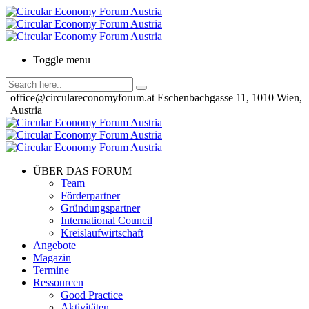
Toggle menu
office@circulareconomyforum.at
Eschenbachgasse 11, 1010 Wien,
Austria
ÜBER DAS FORUM
Team
Förderpartner
Gründungspartner
International Council
Kreislaufwirtschaft
Angebote
Magazin
Termine
Ressourcen
Good Practice
Aktivitäten