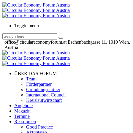
Toggle menu
office@circulareconomyforum.at
Eschenbachgasse 11, 1010 Wien,
Austria
ÜBER DAS FORUM
Team
Förderpartner
Gründungspartner
International Council
Kreislaufwirtschaft
Angebote
Magazin
Termine
Ressourcen
Good Practice
Aktivitäten