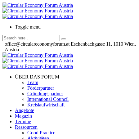
Toggle menu
office@circulareconomyforum.at
Eschenbachgasse 11, 1010 Wien,
Austria
ÜBER DAS FORUM
Team
Förderpartner
Gründungspartner
International Council
Kreislaufwirtschaft
Angebote
Magazin
Termine
Ressourcen
Good Practice
Aktivitäten