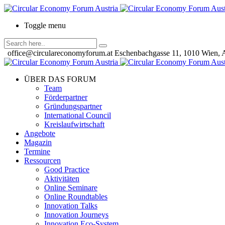
Toggle menu
office@circulareconomyforum.at
Eschenbachgasse 11, 1010 Wien, A
ÜBER DAS FORUM
Team
Förderpartner
Gründungspartner
International Council
Kreislaufwirtschaft
Angebote
Magazin
Termine
Ressourcen
Good Practice
Aktivitäten
Online Seminare
Online Roundtables
Innovation Talks
Innovation Journeys
Innovation Eco-System