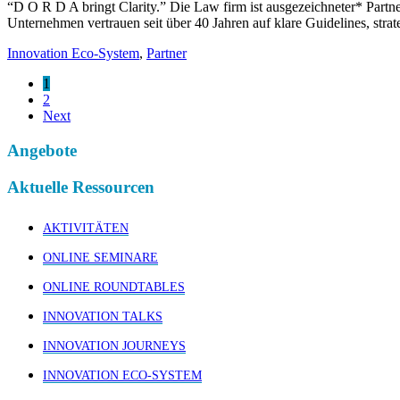
“D O R D A bringt Clarity.” Die Law firm ist ausgezeichneter* Partne
Unternehmen vertrauen seit über 40 Jahren auf klare Guidelines, str
Innovation Eco-System
,
Partner
1
2
Next
Angebote
Aktuelle Ressourcen
AKTIVITÄTEN
ONLINE SEMINARE
ONLINE ROUNDTABLES
INNOVATION TALKS
INNOVATION JOURNEYS
INNOVATION ECO-SYSTEM