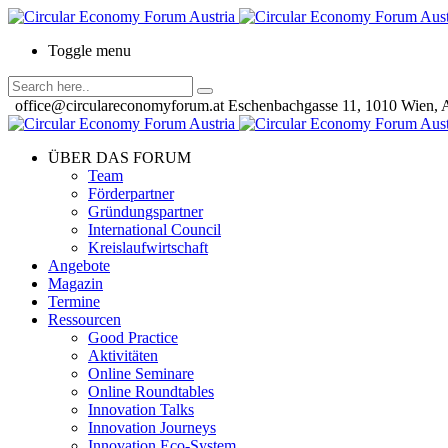
Toggle menu
office@circulareconomyforum.at
Eschenbachgasse 11, 1010 Wien, A
ÜBER DAS FORUM
Team
Förderpartner
Gründungspartner
International Council
Kreislaufwirtschaft
Angebote
Magazin
Termine
Ressourcen
Good Practice
Aktivitäten
Online Seminare
Online Roundtables
Innovation Talks
Innovation Journeys
Innovation Eco-System