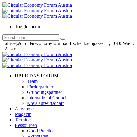
Toggle menu
office@circulareconomyforum.at
Eschenbachgasse 11, 1010 Wien,
Austria
ÜBER DAS FORUM
Team
Förderpartner
Gründungspartner
International Council
Kreislaufwirtschaft
Angebote
Magazin
Termine
Ressourcen
Good Practice
Aktivitäten