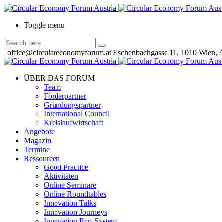
Toggle menu
office@circulareconomyforum.at
Eschenbachgasse 11, 1010 Wien, A
ÜBER DAS FORUM
Team
Förderpartner
Gründungspartner
International Council
Kreislaufwirtschaft
Angebote
Magazin
Termine
Ressourcen
Good Practice
Aktivitäten
Online Seminare
Online Roundtables
Innovation Talks
Innovation Journeys
Innovation Eco-System