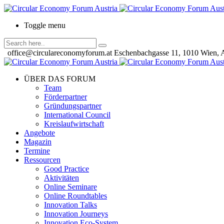
Toggle menu
office@circulareconomyforum.at
Eschenbachgasse 11, 1010 Wien, A
ÜBER DAS FORUM
Team
Förderpartner
Gründungspartner
International Council
Kreislaufwirtschaft
Angebote
Magazin
Termine
Ressourcen
Good Practice
Aktivitäten
Online Seminare
Online Roundtables
Innovation Talks
Innovation Journeys
Innovation Eco-System