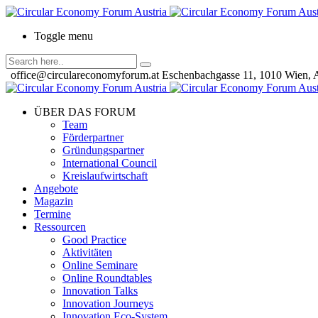
Toggle menu
office@circulareconomyforum.at
Eschenbachgasse 11, 1010 Wien, A
ÜBER DAS FORUM
Team
Förderpartner
Gründungspartner
International Council
Kreislaufwirtschaft
Angebote
Magazin
Termine
Ressourcen
Good Practice
Aktivitäten
Online Seminare
Online Roundtables
Innovation Talks
Innovation Journeys
Innovation Eco-System