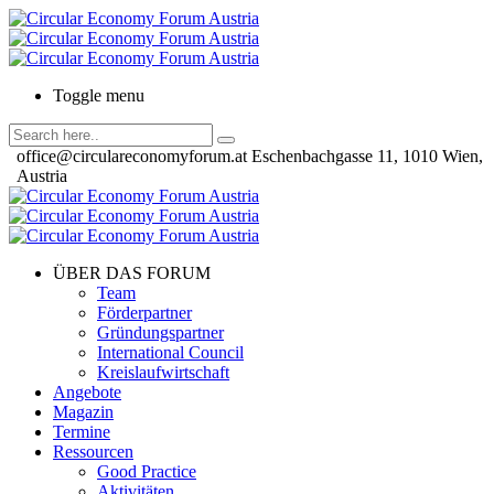
Toggle menu
office@circulareconomyforum.at
Eschenbachgasse 11, 1010 Wien,
Austria
ÜBER DAS FORUM
Team
Förderpartner
Gründungspartner
International Council
Kreislaufwirtschaft
Angebote
Magazin
Termine
Ressourcen
Good Practice
Aktivitäten