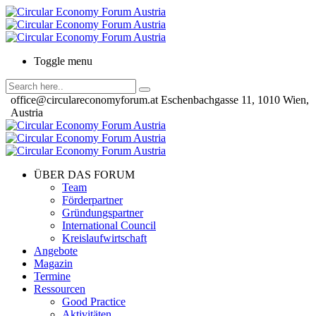
Toggle menu
office@circulareconomyforum.at
Eschenbachgasse 11, 1010 Wien,
Austria
ÜBER DAS FORUM
Team
Förderpartner
Gründungspartner
International Council
Kreislaufwirtschaft
Angebote
Magazin
Termine
Ressourcen
Good Practice
Aktivitäten