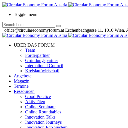
Toggle menu
office@circulareconomyforum.at
Eschenbachgasse 11, 1010 Wien, A
ÜBER DAS FORUM
Team
Förderpartner
Gründungspartner
International Council
Kreislaufwirtschaft
Angebote
Magazin
Termine
Ressourcen
Good Practice
Aktivitäten
Online Seminare
Online Roundtables
Innovation Talks
Innovation Journeys
Innovation Eco-System