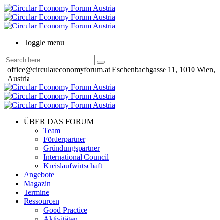
Toggle menu
office@circulareconomyforum.at
Eschenbachgasse 11, 1010 Wien,
Austria
ÜBER DAS FORUM
Team
Förderpartner
Gründungspartner
International Council
Kreislaufwirtschaft
Angebote
Magazin
Termine
Ressourcen
Good Practice
Aktivitäten