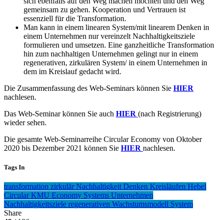
sich ebenfalls auf den Weg machen möchten und den Weg
gemeinsam zu gehen. Kooperation und Vertrauen ist
essenziell für die Transformation.
Man kann in einem linearen System/mit linearem Denken in
einem Unternehmen nur vereinzelt Nachhaltigkeitsziele
formulieren und umsetzen. Eine ganzheitliche Transformation
hin zum nachhaltigen Unternehmen gelingt nur in einem
regenerativen, zirkulären System/ in einem Unternehmen in
dem im Kreislauf gedacht wird.
Die Zusammenfassung des Web-Seminars können Sie
HIER
nachlesen.
Das Web-Seminar können Sie auch
HIER
(nach Registrierung)
wieder sehen.
Die gesamte Web-Seminarreihe Circular Economy von Oktober
2020 bis Dezember 2021 können Sie
HIER
nachlesen.
Tags In
transformation
zirkulär
Nachhaltigkeit
Denken
Kreisläufen
Hebel
Circular
KMU
Economy
Systems
Unternehmen
Nachhaltigkeitsziele
regenerativen Wachstumsmodell
System
Share