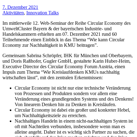
7. Dezember 2021
Aktivitäten
,
Innovation Talks
Im mittlerweile 12. Web-Seminar der Reihe Circular Economy des
UmweltCluster Bayern & der bayerischen Industrie- und
Handelskammern erhielten am 07. Dezember 2021 rund 60
Teilnehmende einen Einblick in das Thema “Wie kann Circular
Economy zur Nachhaltigkeit in KMU beitragen”.
Gemeinsam Sabrina Schröpfer, IHK für München und Oberbayern,
und Doris Raßhofer, Gugler GmbH, gestaltete Karin Huber-Heim,
Executive Director des Circular Economy Forum Austria, einen
Impuls zum Thema “Wie Kreislaufdenken KMUs nachhaltig
wirtschaften lässt”, mit den zentralen Erkenntnissen:
Circular Economy ist nicht nur eine technische Veränderung
von Prozessen und Produkten sondern vor allem eine
Veränderung eines grundlegenden Systems und des Denkens!
Von linearem Denken hin zu Denken in Kreisläufen.
Circular Economy ist dabei ein großer und konkreter Hebel,
um Nachhaltigkeitsziele zu erreichen.
Nachhaltiges Handeln in einem nicht-nachhaltigen System ist
oft mit Nachteilen verbunden, insbesondere wenn man es
alleine angeht. Daher ist es wichtig sich Partner zu suchen, die