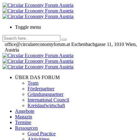
Toggle menu
office@circulareconomyforum.at
Eschenbachgasse 11, 1010 Wien,
Austria
ÜBER DAS FORUM
Team
Förderpartner
Gründungspartner
International Council
Kreislaufwirtschaft
Angebote
Magazin
Termine
Ressourcen
Good Practice
Aktivitäten