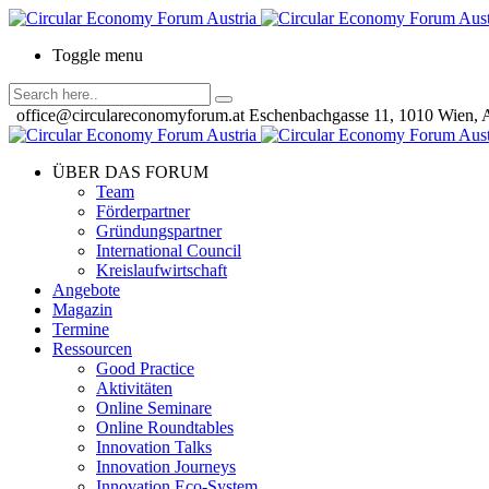
Toggle menu
office@circulareconomyforum.at
Eschenbachgasse 11, 1010 Wien, A
ÜBER DAS FORUM
Team
Förderpartner
Gründungspartner
International Council
Kreislaufwirtschaft
Angebote
Magazin
Termine
Ressourcen
Good Practice
Aktivitäten
Online Seminare
Online Roundtables
Innovation Talks
Innovation Journeys
Innovation Eco-System