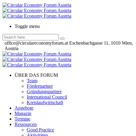
Toggle menu
office@circulareconomyforum.at
Eschenbachgasse 11, 1010 Wien,
Austria
ÜBER DAS FORUM
Team
Förderpartner
Gründungspartner
International Council
Kreislaufwirtschaft
Angebote
Magazin
Termine
Ressourcen
Good Practice
Aktivitäten