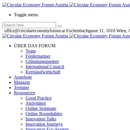
Toggle menu
office@circulareconomyforum.at
Eschenbachgasse 11, 1010 Wien, A
ÜBER DAS FORUM
Team
Förderpartner
Gründungspartner
International Council
Kreislaufwirtschaft
Angebote
Magazin
Termine
Ressourcen
Good Practice
Aktivitäten
Online Seminare
Online Roundtables
Innovation Talks
Innovation Journeys
Innovation Eco-System