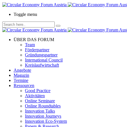
Toggle menu
ÜBER DAS FORUM
Team
Förderpartner
Gründungspartner
International Council
Kreislaufwirtschaft
Angebote
Magazin
Termine
Ressourcen
Good Practice
Aktivitäten
Online Seminare
Online Roundtables
Innovation Talks
Innovation Journeys
Innovation Eco-System
Papers & Research