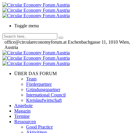
Toggle menu
office@circulareconomyforum.at
Eschenbachgasse 11, 1010 Wien,
Austria
ÜBER DAS FORUM
Team
Förderpartner
Gründungspartner
International Council
Kreislaufwirtschaft
Angebote
Magazin
Termine
Ressourcen
Good Practice
Aktivitäten