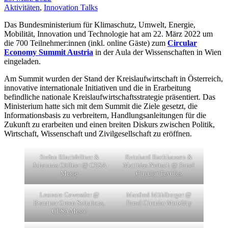
Aktivitäten
,
Innovation Talks
Das Bundesministerium für Klimaschutz, Umwelt, Energie,
Mobilität, Innovation und Technologie hat am 22. März 2022 um
die 700 Teilnehmer:innen (inkl. online Gäste) zum
Circular
Economy Summit Austria
in der Aula der Wissenschaften in Wien
eingeladen.
Am Summit wurden der Stand der Kreislaufwirtschaft in Österreich,
innovative internationale Initiativen und die in Erarbeitung
befindliche nationale Kreislaufwirtschaftsstrategie präsentiert. Das
Ministerium hatte sich mit dem Summit die Ziele gesetzt, die
Informationsbasis zu verbreitern, Handlungsanleitungen für die
Zukunft zu erarbeiten und einen breiten Diskurs zwischen Politik,
Wirtschaft, Wissenschaft und Zivilgesellschaft zu eröffnen.
Stefan Blachfellner &
Reinhard Backhausen &
Johannes Göllner @ CESA
Matthias Neitsch @ Panel
Messe
Circular Textiles
Leonore Gewessler @
Manfred Mühlberger @
Brantner Green Solutions,
Panel Circular Mobility
CESA Messe