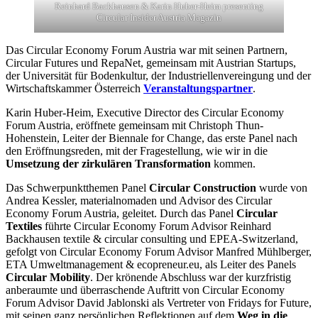
Reinhard Backhausen & Karin Huber-Heim presenting
Circular Insider Austria Magazin
Das Circular Economy Forum Austria war mit seinen Partnern,
Circular Futures und RepaNet, gemeinsam mit Austrian Startups,
der Universität für Bodenkultur, der Industriellenvereingung und der
Wirtschaftskammer Österreich
Veranstaltungspartner
.
Karin Huber-Heim, Executive Director des Circular Economy
Forum Austria, eröffnete gemeinsam mit Christoph Thun-
Hohenstein, Leiter der Biennale for Change, das erste Panel nach
den Eröffnungsreden, mit der Fragestellung, wie wir in die
Umsetzung der zirkulären Transformation
kommen.
Das Schwerpunktthemen Panel
Circular Construction
wurde von
Andrea Kessler, materialnomaden und Advisor des Circular
Economy Forum Austria, geleitet. Durch das Panel
Circular
Textiles
führte Circular Economy Forum Advisor Reinhard
Backhausen textile & circular consulting und EPEA-Switzerland,
gefolgt von Circular Economy Forum Advisor Manfred Mühlberger,
ETA Umweltmanagement & ecopreneur.eu, als Leiter des Panels
Circular Mobility
. Der krönende Abschluss war der kurzfristig
anberaumte und überraschende Auftritt von Circular Economy
Forum Advisor David Jablonski als Vertreter von Fridays for Future,
mit seinen ganz persönlichen Reflektionen auf dem
Weg in die