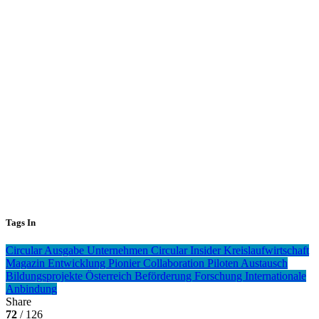
Tags In
Circular
Ausgabe
Unternehmen
Circular Insider
Kreislaufwirtschaft
Magazin
Entwicklung
Pionier
Collaboration
Piloten
Austausch
Bildungsprojekte
Österreich
Beförderung
Forschung
Internationale
Anbindung
Share
72
/ 126