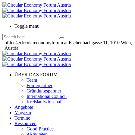
Toggle menu
office@circulareconomyforum.at
Eschenbachgasse 11, 1010 Wien,
Austria
ÜBER DAS FORUM
Team
Förderpartner
Gründungspartner
International Council
Kreislaufwirtschaft
Angebote
Magazin
Termine
Ressourcen
Good Practice
Aktivitäten