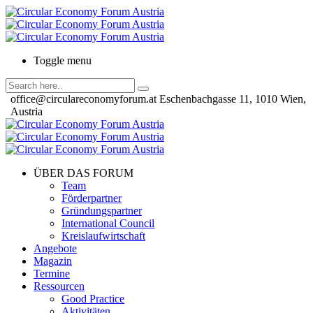
Toggle menu
office@circulareconomyforum.at
Eschenbachgasse 11, 1010 Wien,
Austria
ÜBER DAS FORUM
Team
Förderpartner
Gründungspartner
International Council
Kreislaufwirtschaft
Angebote
Magazin
Termine
Ressourcen
Good Practice
Aktivitäten