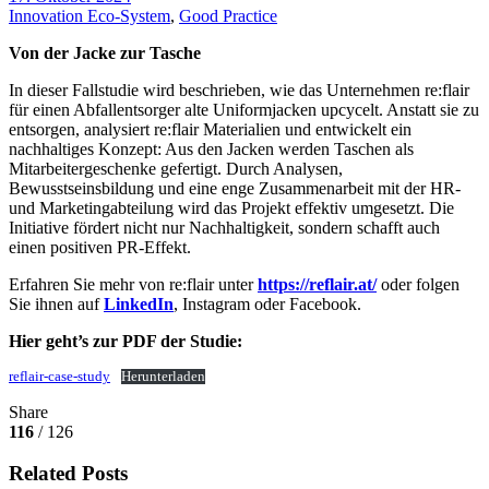
Innovation Eco-System
,
Good Practice
Von der Jacke zur Tasche
In dieser Fallstudie wird beschrieben, wie das Unternehmen re:flair
für einen Abfallentsorger alte Uniformjacken upcycelt. Anstatt sie zu
entsorgen, analysiert re:flair Materialien und entwickelt ein
nachhaltiges Konzept: Aus den Jacken werden Taschen als
Mitarbeitergeschenke gefertigt. Durch Analysen,
Bewusstseinsbildung und eine enge Zusammenarbeit mit der HR-
und Marketingabteilung wird das Projekt effektiv umgesetzt. Die
Initiative fördert nicht nur Nachhaltigkeit, sondern schafft auch
einen positiven PR-Effekt.
Erfahren Sie mehr von re:flair unter
https://reflair.at/
oder folgen
Sie ihnen auf
LinkedIn
, Instagram oder Facebook.
Hier geht’s zur PDF der Studie:
reflair-case-study
Herunterladen
Share
116
/ 126
Related Posts