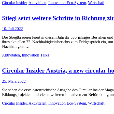
Circular Insider
,
Aktivitäten
,
Innovation Eco-System
,
Wirtschaft
Stiegl setzt weitere Schritte in Richtung 
10. Juli 2022
Die Stieglbrauerei feiert in diesem Jahr ihr 530-jähriges Bestehen u
ihres aktuellen 32. Nachhaltigkeitsberichts zum Feldgespräch ein, um 
Nachhaltigkeit…
Aktivitäten
,
Innovation Talks
Circular Insider Austria, a new circular ho
25. März 2022
Sie sehen die erste österreichische Ausgabe des Circular Insider Mag
Bildungsprojekten und vielen weiteren Initiativen zur Beförderung 
Circular Insider
,
Aktivitäten
,
Innovation Eco-System
,
Wirtschaft