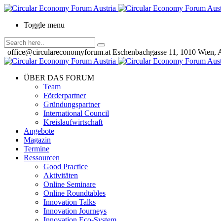
Toggle menu
office@circulareconomyforum.at
Eschenbachgasse 11, 1010 Wien, A
ÜBER DAS FORUM
Team
Förderpartner
Gründungspartner
International Council
Kreislaufwirtschaft
Angebote
Magazin
Termine
Ressourcen
Good Practice
Aktivitäten
Online Seminare
Online Roundtables
Innovation Talks
Innovation Journeys
Innovation Eco-System