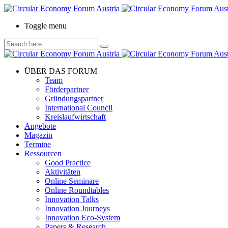
Toggle menu
ÜBER DAS FORUM
Team
Förderpartner
Gründungspartner
International Council
Kreislaufwirtschaft
Angebote
Magazin
Termine
Ressourcen
Good Practice
Aktivitäten
Online Seminare
Online Roundtables
Innovation Talks
Innovation Journeys
Innovation Eco-System
Papers & Research