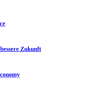
ce
bessere Zukunft
 economy